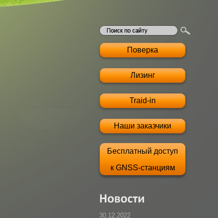
Поверка
Лизинг
Traid-in
Наши заказчики
Бесплатный доступ
к GNSS-станциям
30.12.2022