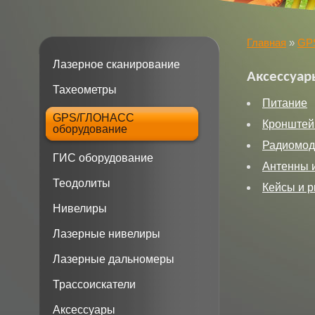
Главная
»
GP
Лазерное сканирование
Аксессуа
Тахеометры
Питание
GPS/ГЛОНАСС
Кронште
оборудование
Радиомо
ГИС оборудование
Антенны 
Теодолиты
Кейсы и р
Нивелиры
Лазерные нивелиры
Лазерные дальномеры
Трассоискатели
Аксессуары