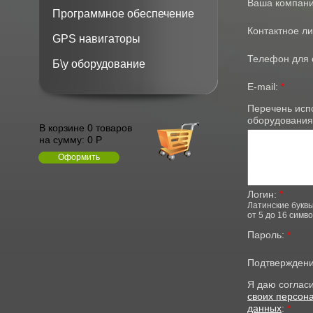
Ваша компан
Программное обеспечение
Контактное ли
GPS навигаторы
Телефон для 
Б\у оборудование
E-mail:
*
Перечень исп
оборудования
В корзине 0 товаров
на сумму:
0 Р
Оформить
Логин:
*
Латинские буквы
от 5 до 16 симв
Пароль:
*
Подтвержден
Я даю соглас
своих персон
данных
:
*