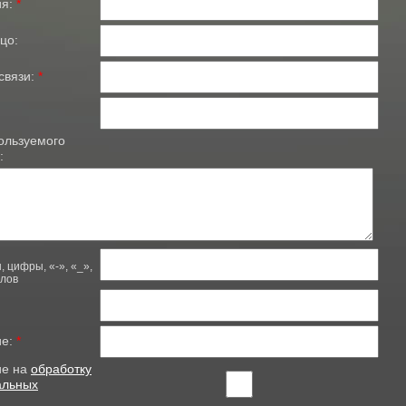
ия:
*
цо:
связи:
*
ользуемого
:
, цифры, «-», «_»,
олов
ие:
*
ие на
обработку
альных