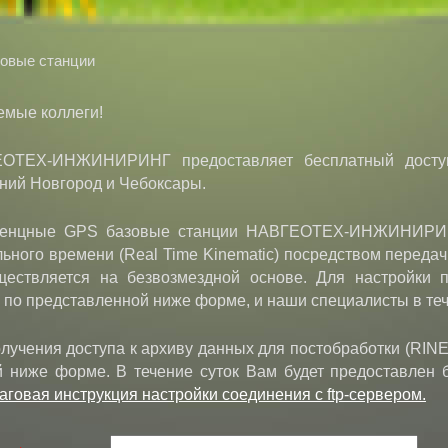
овые станции
емые коллеги!
ОТЕХ-ИНЖИНИРИНГ предоставляет бесплатный доступ
ний Новгород и Чебоксары.
енцные GPS базовые станции НАВГЕОТЕХ-ИНЖИНИРИНГ
ьного времени (Real Time Kinematic) посредством перед
ществляется на безвозмездной основе. Для настройки
 по представленной ниже форме, и наши специалисты в теч
лучения доступа к архиву данных для постобработки (RIN
 ниже форме. В течение суток Вам будет предоставлен б
говая инструкция настройки соединения с ftp-сервером.