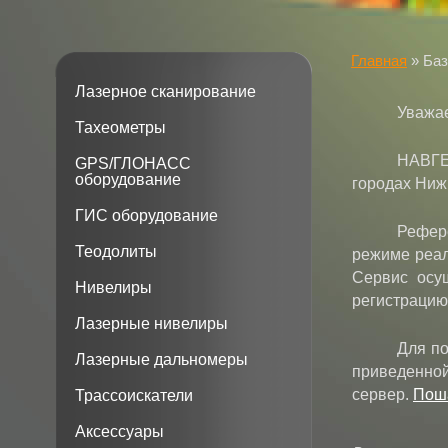
Главная
»
Баз
Лазерное сканирование
Уважа
Тахеометры
НАВГЕ
GPS/ГЛОНАСС
оборудование
городах Ниж
ГИС оборудование
Рефер
Теодолиты
режиме реал
Сервис осу
Нивелиры
регистрацию
Лазерные нивелиры
Для по
Лазерные дальномеры
приведенной
сервер.
Поша
Трассоискатели
Аксессуары