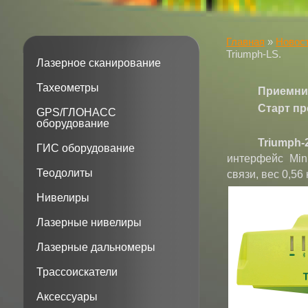
Главная
»
Новос
Triumph-LS.
Лазерное сканирование
Тахеометры
Приемник
Старт пр
GPS/ГЛОНАСС
оборудование
Triumph-
ГИС оборудование
интерфейс Min
Теодолиты
связи, вес 0,56 к
Нивелиры
Лазерные нивелиры
Лазерные дальномеры
Трассоискатели
Аксессуары