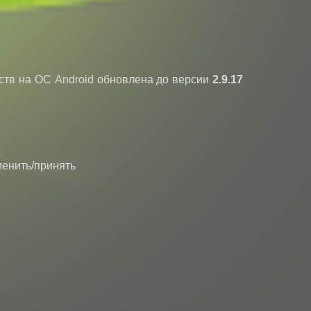
ств на ОС Android обновлена до версии
2.9.17
х
менить/принять