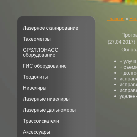
Главная
»
Нов
Лазерное сканирование
Прогр
Тахеометры
(27.04.2017)
Обнов
GPS/ГЛОНАСС
оборудование
+ улучш
ГИС оборудование
+ съемк
+ долг
Теодолиты
исправ
исправ
Нивелиры
исправ
удален
Лазерные нивелиры
Лазерные дальномеры
Трассоискатели
Аксессуары