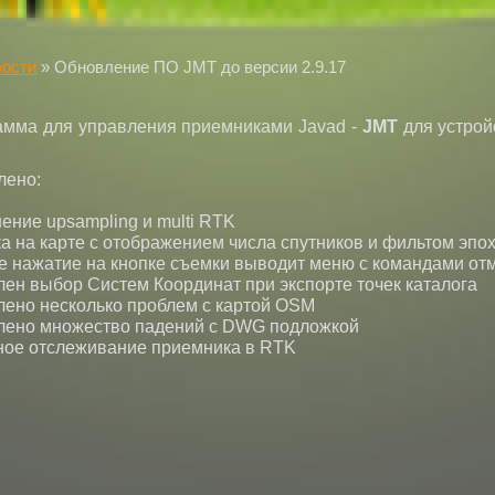
ости
»
Обновление ПО JMT до версии 2.9.17
амма для управления приемниками Javad -
JMT
для устрой
лено:
ение upsampling и multi RTK
а на карте с отображением числа спутников и фильтом эпо
ое нажатие на кнопке съемки выводит меню с командами от
лен выбор Систем Координат при экспорте точек каталога
лено несколько проблем с картой OSM
лено множество падений с DWG подложкой
ное отслеживание приемника в RTK