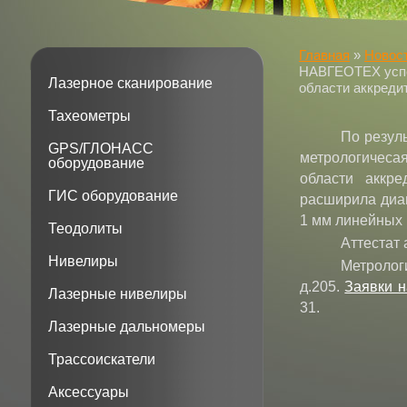
Главная
»
Новос
НАВГЕОТЕХ успе
Лазерное сканирование
области аккреди
Тахеометры
По резул
GPS/ГЛОНАСС
метрологичеса
оборудование
области аккр
ГИС оборудование
расширила диап
1 мм линейных
Теодолиты
Аттестат
Нивелиры
Метроло
д.205.
Заявки н
Лазерные нивелиры
31.
Лазерные дальномеры
Трассоискатели
Аксессуары