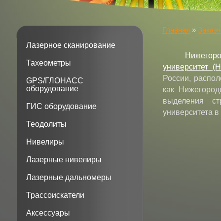
Главная
»
Заказч
Лазерное сканирование
Нижегор
Тахеометры
университет (
России, распо
GPS/ГЛОНАСС
оборудование
как Нижегород
выделения стр
ГИС оборудование
университета в
Теодолиты
Нивелиры
Лазерные нивелиры
Лазерные дальномеры
Трассоискатели
Аксессуары